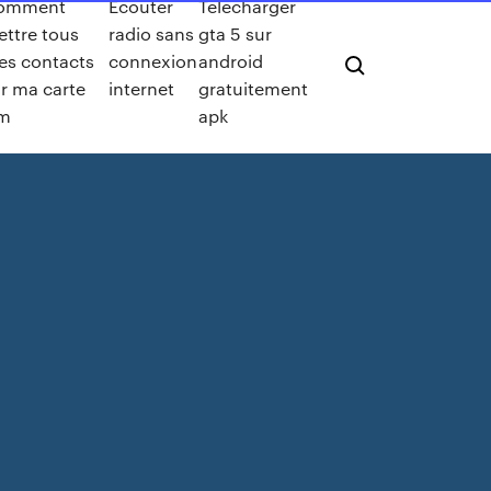
omment
Ecouter
Télécharger
ttre tous
radio sans
gta 5 sur
es contacts
connexion
android
r ma carte
internet
gratuitement
im
apk