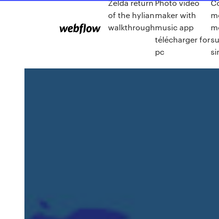
Zelda return
Photo video
C
of the hylian
maker with
me
walkthrough
music app
m
télécharger for
su
pc
s